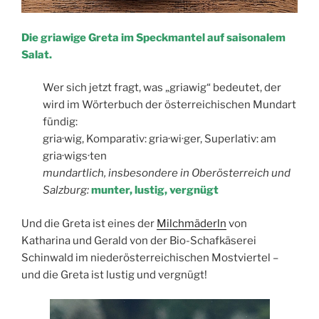
Die griawige Greta im Speckmantel auf saisonalem
Salat.
Wer sich jetzt fragt, was „griawig“ bedeutet, der
wird im Wörterbuch der österreichischen Mundart
fündig:
gria·wig, Komparativ: gria·wi·ger, Superlativ: am
gria·wigs·ten
mundartlich, insbesondere in Oberösterreich und
Salzburg:
munter, lustig, vergnügt
Und die Greta ist eines der
Milchmäderln
von
Katharina und Gerald von der Bio-Schafkäserei
Schinwald im niederösterreichischen Mostviertel –
und die Greta ist lustig und vergnügt!