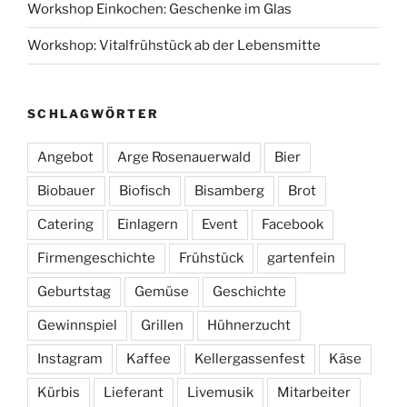
Workshop Einkochen: Geschenke im Glas
Workshop: Vitalfrühstück ab der Lebensmitte
SCHLAGWÖRTER
Angebot
Arge Rosenauerwald
Bier
Biobauer
Biofisch
Bisamberg
Brot
Catering
Einlagern
Event
Facebook
Firmengeschichte
Frühstück
gartenfein
Geburtstag
Gemüse
Geschichte
Gewinnspiel
Grillen
Hühnerzucht
Instagram
Kaffee
Kellergassenfest
Käse
Kürbis
Lieferant
Livemusik
Mitarbeiter