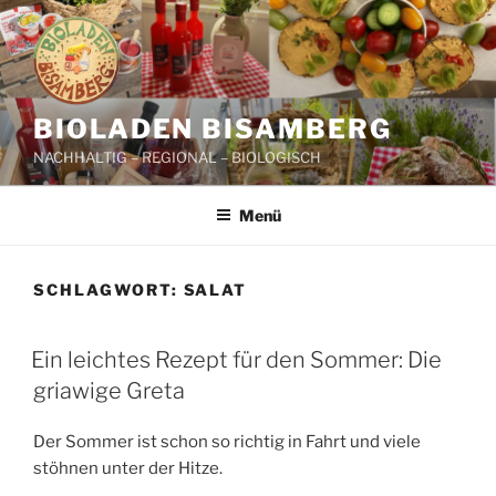
Zum
Inhalt
springen
BIOLADEN BISAMBERG
NACHHALTIG – REGIONAL – BIOLOGISCH
Menü
SCHLAGWORT:
SALAT
Ein leichtes Rezept für den Sommer: Die
griawige Greta
Der Sommer ist schon so richtig in Fahrt und viele
stöhnen unter der Hitze.