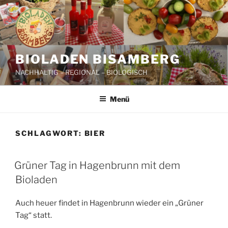
Zum
Inhalt
springen
BIOLADEN BISAMBERG
NACHHALTIG – REGIONAL – BIOLOGISCH
Menü
SCHLAGWORT:
BIER
Grüner Tag in Hagenbrunn mit dem
Bioladen
Auch heuer findet in Hagenbrunn wieder ein „Grüner
Tag“ statt.